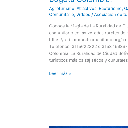
Agroturismo
,
Atractivos
,
Ecoturismo
,
G
Comunitario
,
Vídeos
/
Asociación de tu
Conoce la Magia de La Ruralidad de Ci
comunitario en las veredas rurales de e
https://turismoruralcomunitario.org/ 
Teléfonos: 3115622322 o 3153496867 El
Colombia. La Ruralidad de Ciudad Bolív
turísticos más paisajísticos y culturales
Conoce
Leer más »
la
Magia
de
La
Ruralidad
de
Ciudad
Bolívar