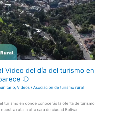
 Video del día del turismo en
parece :D
unitario
,
Vídeos
/
Asociación de turismo rural
el turismo en donde conocerás la oferta de turismo
 nuestra ruta la otra cara de ciudad Bolívar