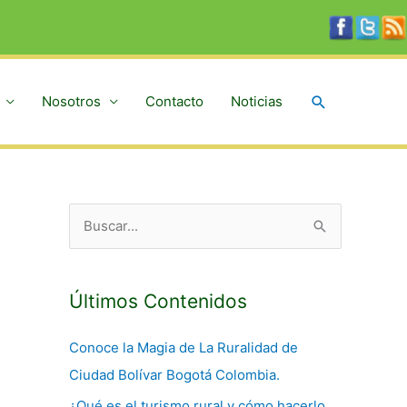
Buscar
Nosotros
Contacto
Noticias
B
u
s
c
Últimos Contenidos
a
Conoce la Magia de La Ruralidad de
r
Ciudad Bolívar Bogotá Colombia.
p
¿Qué es el turismo rural y cómo hacerlo
o