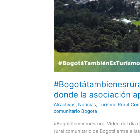
#Bogotátambienesrural
donde la asociación a
Atractivos
,
Noticias
,
Turismo Rural Com
comunitario Bogotá
#Bogotátambienesrural Video del día d
rural comunitario de Bogotá entre ellas