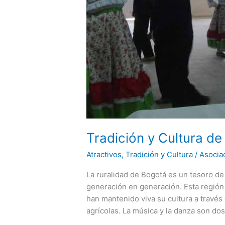
Tradición y Cultura de
Atractivos
,
Tradición y Cultura
/
Asocia
La ruralidad de Bogotá es un tesoro de 
generación en generación. Esta regió
han mantenido viva su cultura a través d
agrícolas. La música y la danza son do