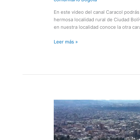
En este video del canal Caracol podrás
hermosa localidad rural de Ciudad Bolí
en nuestra localidad conoce la otra car
¿Qué
Leer más »
es
el
turismo
rural
y
cómo
hacerlo
en
Bogotá?