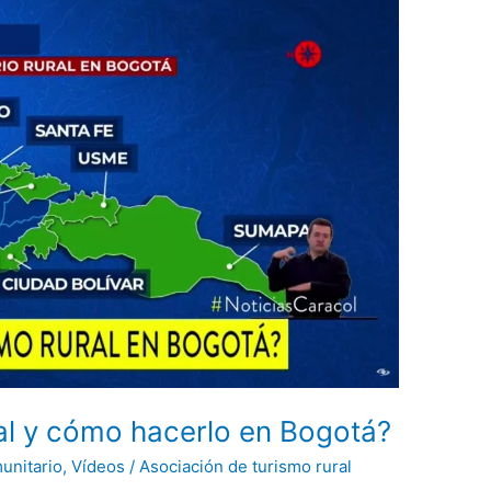
ral y cómo hacerlo en Bogotá?
unitario
,
Vídeos
/
Asociación de turismo rural