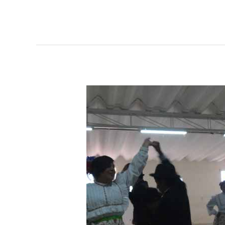
Video
del
día
del
turismo
en
donde
la
asociación
aparece
:D