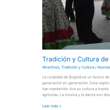
Tradición y Cultura de
Atractivos
,
Tradición y Cultura
/
Asocia
La ruralidad de Bogotá es un tesoro de 
generación en generación. Esta regió
han mantenido viva su cultura a través d
agrícolas. La música y la danza son do
Tradición
Leer más »