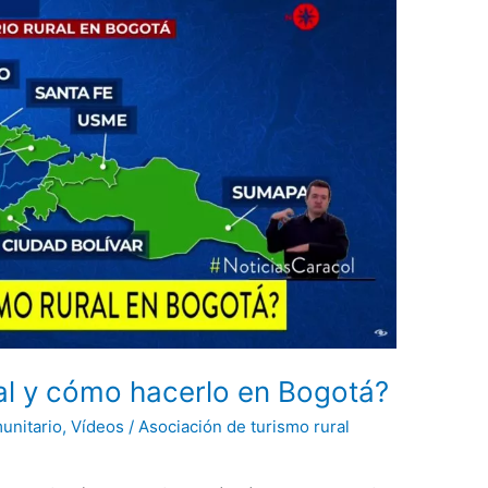
ral y cómo hacerlo en Bogotá?
unitario
,
Vídeos
/
Asociación de turismo rural