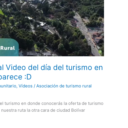
 Video del día del turismo en
parece :D
unitario
,
Vídeos
/
Asociación de turismo rural
el turismo en donde conocerás la oferta de turismo
 nuestra ruta la otra cara de ciudad Bolívar