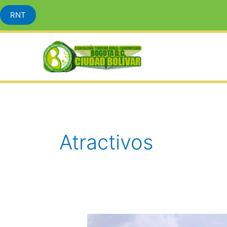
RNT
Ir
al
contenido
Atractivos