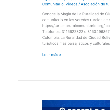
Comunitario
,
Vídeos
/
Asociación de tu
Conoce la Magia de La Ruralidad de Ci
comunitario en las veredas rurales de e
https://turismoruralcomunitario.org/ 
Teléfonos: 3115622322 o 3153496867 El
Colombia. La Ruralidad de Ciudad Bolív
turísticos más paisajísticos y culturales
Conoce
Leer más »
la
Magia
de
La
Ruralidad
de
Ciudad
Bolívar
Bogotá