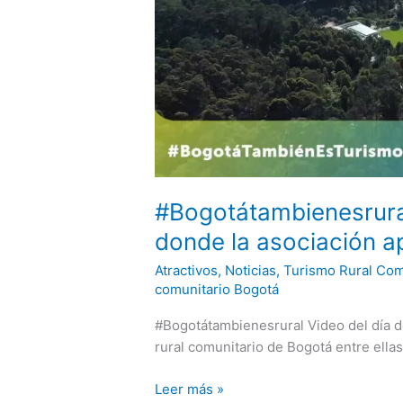
#Bogotátambienesrural
donde la asociación a
Atractivos
,
Noticias
,
Turismo Rural Com
comunitario Bogotá
#Bogotátambienesrural Video del día d
rural comunitario de Bogotá entre ellas
#Bogotátambienesrural
Leer más »