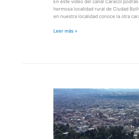
En este video del canal Caracol podrás
hermosa localidad rural de Ciudad Bolí
en nuestra localidad conoce la otra car
¿Qué
Leer más »
es
el
turismo
rural
y
cómo
hacerlo
en
Bogotá?